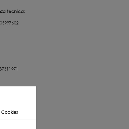
nza tecnica:
505997602
737311971
 Cookies