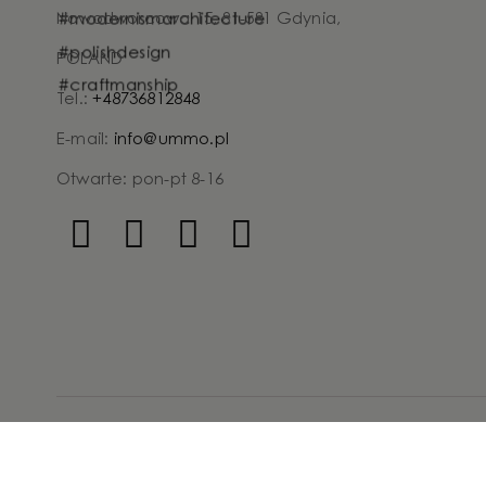
Nowodworcowa 15, 81-581 Gdynia,
POLAND
Tel.:
+48736812848
E-mail:
info@ummo.pl
Otwarte: pon-pt 8-16
Chi siamo
Lampade
Collezioni
Dove acq
Mappa del sito