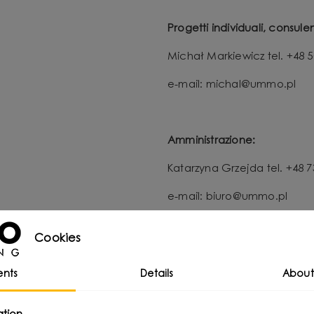
Progetti individuali, consule
Michał Markiewicz tel. +48 
e-mail: michal@ummo.pl
Amministrazione:
Katarzyna Grzejda tel. +48 
e-mail: biuro@ummo.pl
Cookies
nts
Details
About