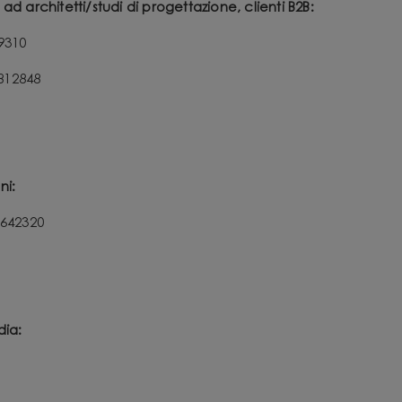
ad architetti/studi di progettazione, clienti B2B:
9310
812848
ni:
2642320
dia: