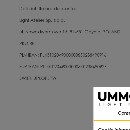
Dati del titolare del conto:
Light Atelier Sp. z o.o.
ul. Nowodworcowa 15, 81-581 Gdynia, POLAND
PKO BP
PLN IBAN: PL43102049000000850238490916
EUR IBAN: PL10102049000000870238490927
SWIFT: BPKOPLPW
Conse