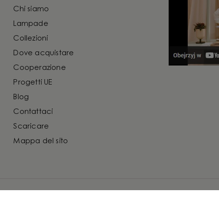
Chi siamo
Lampade
Collezioni
Dove acquistare
Cooperazione
Progetti UE
Blog
Contattaci
Scaricare
Mappa del sito
uistare
Cooperazione
Blog
Contattaci