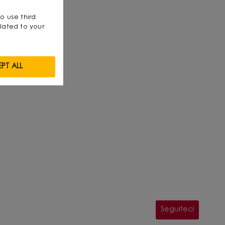
so use third
lated to your
PT ALL
Seguiteci